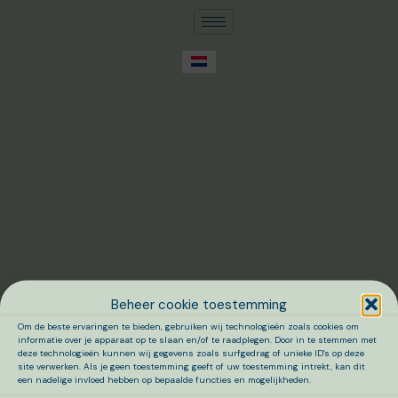
Beheer cookie toestemming
Om de beste ervaringen te bieden, gebruiken wij technologieën zoals cookies om
informatie over je apparaat op te slaan en/of te raadplegen. Door in te stemmen met
deze technologieën kunnen wij gegevens zoals surfgedrag of unieke ID's op deze
site verwerken. Als je geen toestemming geeft of uw toestemming intrekt, kan dit
een nadelige invloed hebben op bepaalde functies en mogelijkheden.