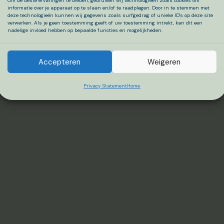
Om de beste ervaringen te bieden, gebruiken wij technologieën zoals cookies om
informatie over je apparaat op te slaan en/of te raadplegen. Door in te stemmen met
deze technologieën kunnen wij gegevens zoals surfgedrag of unieke ID's op deze site
verwerken. Als je geen toestemming geeft of uw toestemming intrekt, kan dit een
nadelige invloed hebben op bepaalde functies en mogelijkheden.
Accepteren
Weigeren
Privacy Statement
Home