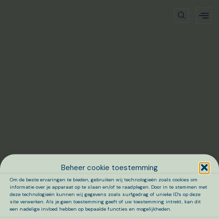
Beheer cookie toestemming
Om de beste ervaringen te bieden, gebruiken wij technologieën zoals cookies om
informatie over je apparaat op te slaan en/of te raadplegen. Door in te stemmen met
deze technologieën kunnen wij gegevens zoals surfgedrag of unieke ID's op deze
site verwerken. Als je geen toestemming geeft of uw toestemming intrekt, kan dit
een nadelige invloed hebben op bepaalde functies en mogelijkheden.